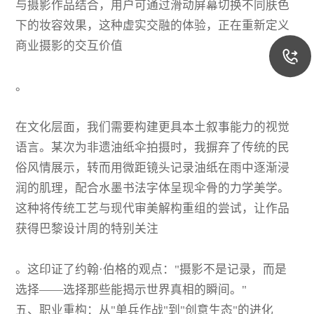
与摄影作品结合，用户可通过滑动屏幕切换不同肤色
下的妆容效果，这种虚实交融的体验，正在重新定义
商业摄影的交互价值
。
在文化层面，我们需要构建更具本土叙事能力的视觉
语言。某次为非遗油纸伞拍摄时，我摒弃了传统的民
俗风情展示，转而用微距镜头记录油纸在雨中逐渐浸
润的肌理，配合水墨书法字体呈现伞骨的力学美学。
这种将传统工艺与现代审美解构重组的尝试，让作品
获得巴黎设计周的特别关注
。这印证了约翰·伯格的观点："摄影不是记录，而是
选择——选择那些能揭示世界真相的瞬间。"
五、职业重构：从"单兵作战"到"创意生态"的进化