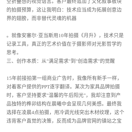
空折叠感的视觉语言。客户最终追加了文化叙事板块
的拍摄预算，这让我明白：技术应当成为拓展创意边
界的翅膀，而非替代灵魂的机器
。就像安塞尔·亚当斯用10年拍摄《月升》，技术只是
记录工具，真正的艺术价值在于摄影师对光影哲学的
思考。
三、创作本质：从"满足需求"到"创造需求"的觉醒
15年前接拍第一组商业广告时，我像所有新手一样，
对着客户提供的PPT逐字翻译。某次为家具品牌拍摄
时，客户坚持要求"温馨的午后阳光"，我却注意到产
品独特的榫卯结构在晨曦中会呈现几何美感。最终我
选择在凌晨4点拍摄，用冷调光线突出木材纹理，这个
违背客户直觉的决策，反而成为品牌官网的镇站之宝