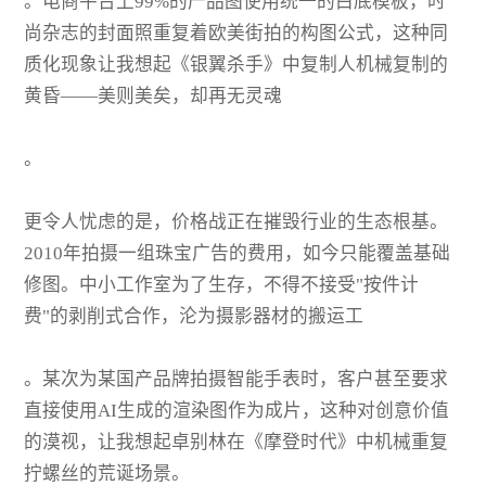
。电商平台上99%的产品图使用统一的白底模板，时
尚杂志的封面照重复着欧美街拍的构图公式，这种同
质化现象让我想起《银翼杀手》中复制人机械复制的
黄昏——美则美矣，却再无灵魂
。
更令人忧虑的是，价格战正在摧毁行业的生态根基。
2010年拍摄一组珠宝广告的费用，如今只能覆盖基础
修图。中小工作室为了生存，不得不接受"按件计
费"的剥削式合作，沦为摄影器材的搬运工
。某次为某国产品牌拍摄智能手表时，客户甚至要求
直接使用AI生成的渲染图作为成片，这种对创意价值
的漠视，让我想起卓别林在《摩登时代》中机械重复
拧螺丝的荒诞场景。