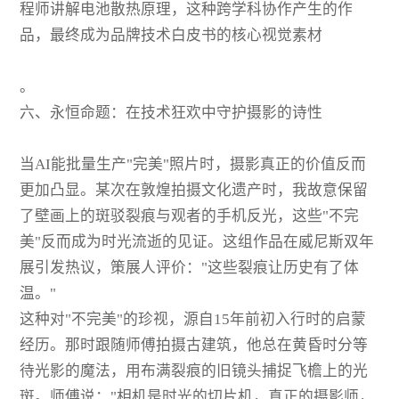
程师讲解电池散热原理，这种跨学科协作产生的作
品，最终成为品牌技术白皮书的核心视觉素材
。
六、永恒命题：在技术狂欢中守护摄影的诗性
当AI能批量生产"完美"照片时，摄影真正的价值反而
更加凸显。某次在敦煌拍摄文化遗产时，我故意保留
了壁画上的斑驳裂痕与观者的手机反光，这些"不完
美"反而成为时光流逝的见证。这组作品在威尼斯双年
展引发热议，策展人评价："这些裂痕让历史有了体
温。"
这种对"不完美"的珍视，源自15年前初入行时的启蒙
经历。那时跟随师傅拍摄古建筑，他总在黄昏时分等
待光影的魔法，用布满裂痕的旧镜头捕捉飞檐上的光
斑。师傅说："相机是时光的切片机，真正的摄影师，