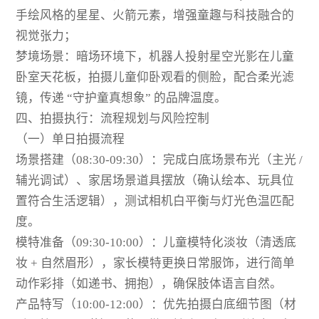
手绘风格的星星、火箭元素，增强童趣与科技融合的
视觉张力；
梦境场景：暗场环境下，机器人投射星空光影在儿童
卧室天花板，拍摄儿童仰卧观看的侧脸，配合柔光滤
镜，传递 “守护童真想象” 的品牌温度。
四、拍摄执行：流程规划与风险控制
（一）单日拍摄流程
场景搭建（08:30-09:30）：完成白底场景布光（主光 /
辅光调试）、家居场景道具摆放（确认绘本、玩具位
置符合生活逻辑），测试相机白平衡与灯光色温匹配
度。
模特准备（09:30-10:00）：儿童模特化淡妆（清透底
妆 + 自然眉形），家长模特更换日常服饰，进行简单
动作彩排（如递书、拥抱），确保肢体语言自然。
产品特写（10:00-12:00）：优先拍摄白底细节图（材