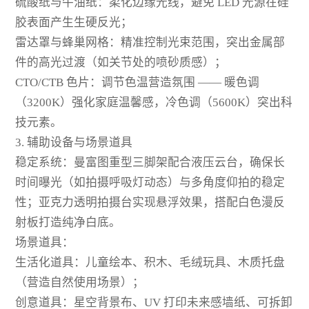
硫酸纸与牛油纸：柔化边缘光线，避免 LED 光源在硅
胶表面产生生硬反光；
雷达罩与蜂巢网格：精准控制光束范围，突出金属部
件的高光过渡（如关节处的喷砂质感）；
CTO/CTB 色片：调节色温营造氛围 —— 暖色调
（3200K）强化家庭温馨感，冷色调（5600K）突出科
技元素。
3. 辅助设备与场景道具
稳定系统：曼富图重型三脚架配合液压云台，确保长
时间曝光（如拍摄呼吸灯动态）与多角度仰拍的稳定
性；亚克力透明拍摄台实现悬浮效果，搭配白色漫反
射板打造纯净白底。
场景道具：
生活化道具：儿童绘本、积木、毛绒玩具、木质托盘
（营造自然使用场景）；
创意道具：星空背景布、UV 打印未来感墙纸、可拆卸