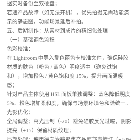
据实时备份至双硬盘；
若遇产品故障（如无法开机），优先拍摄无需功能演
示的静态图，功能场景延后补拍。
五、后期制作：从素材到成片的精细化处理
（一）基础调色流程
色彩校准：
在 Lightroom 中导入爱色丽色卡校准文件，确保硅胶
材质的肤色（粉色 / 蓝色）明度适中（避免过饱
和），增加橙色 / 黄色饱和度 15%，提升画面温暖
感；
针对产品主体使用 HSL 面板单独调整：蓝色降低明度
5%、粉色增加柔和度，确保与场景环境色和谐统一。
光影优化：
全局调整：高光压制（-20）避免硅胶反光过曝，阴影
提亮（+15）保留材质纹理；
局部处理：使用径向滤镜聚焦产品面部表情灯（+10%