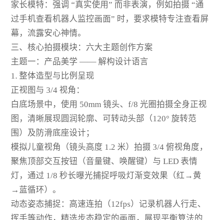
家长模特：强调 “真实使用” 而非表演，例如拍摄 “通
过手机查看机器人监控画面” 时，要求模特专注查看屏
幕，流露安心神情。
三、核心拍摄模块：六大主题创作方案
主题一：产品美学 —— 解构设计语言
1. 整体造型与比例呈现
正视图与 3/4 视角：
白底场景中，使用 50mm 镜头、f/8 光圈拍摄全身正视
图，清晰展现圆润轮廓、可转动头部（120° 旋转范
围）及防滑底座设计；
模拟儿童视角（镜头高度 1.2 米）拍摄 3/4 俯视角度，
聚焦顶部交互按钮（音量键、唤醒键）与 LED 表情
灯，通过 1/8 秒长曝光捕捉呼吸灯渐变效果（红→黄
→蓝循环）。
动态姿态捕捉：高速连拍（12fps）记录机器人行走、
挥手等动作，精选步态稳定的画面，展现平衡算法的