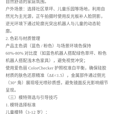
自然舒适的家庭氛围。
户外场景：选择社区草坪、儿童乐园等场地，利用自
然光为主光源，正午拍摄时使用反光板补人脸阴影，
逆光环境下通过轮廓光突出机器人与儿童的动态轮
廓。
2. 色彩与材质管理
产品主色调（蓝色 / 粉色）与场景环境色保持
60%-80% 对比度（如蓝色机器人搭配绿色草坪、粉色
机器人搭配浅木色家具），避免视觉冲突；
使用爱色丽 ColorChecker 护照校准白平衡，确保硅胶
材质的肤色还原精准（ΔE<1.5），金属部件通过侧光
（30° 角）展现哑光喷砂质感，避免镜面反光影响细节
呈现。
（三）模特筛选与引导技巧
1. 模特选择标准
儿童模特（3-12 岁）：