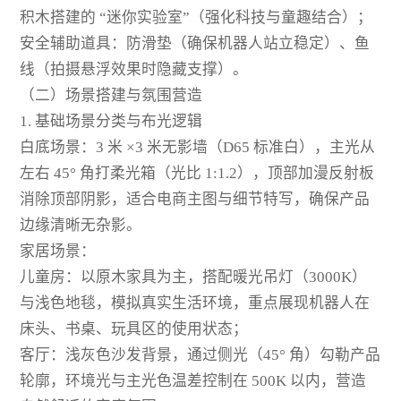
积木搭建的 “迷你实验室”（强化科技与童趣结合）；
安全辅助道具：防滑垫（确保机器人站立稳定）、鱼
线（拍摄悬浮效果时隐藏支撑）。
（二）场景搭建与氛围营造
1. 基础场景分类与布光逻辑
白底场景：3 米 ×3 米无影墙（D65 标准白），主光从
左右 45° 角打柔光箱（光比 1:1.2），顶部加漫反射板
消除顶部阴影，适合电商主图与细节特写，确保产品
边缘清晰无杂影。
家居场景：
儿童房：以原木家具为主，搭配暖光吊灯（3000K）
与浅色地毯，模拟真实生活环境，重点展现机器人在
床头、书桌、玩具区的使用状态；
客厅：浅灰色沙发背景，通过侧光（45° 角）勾勒产品
轮廓，环境光与主光色温差控制在 500K 以内，营造