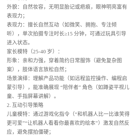
外貌：自然妆容，无明显胎记或疤痕，眼神明亮富有
表现力；
表现力：擅长自然互动（如微笑、拥抱、专注倾
听），单次拍摄专注时长≥15 分钟，可通过玩具引导
进入状态。
家长模特（25-40 岁）：
形象：亲和力强，穿着简约日常服饰（避免复杂图
案），肢体语言放松自然；
场景演绎：理解产品功能（如远程监控操作、编程启
蒙引导），能准确展现 “陪伴者” 角色（如蹲姿平视儿
童、手指屏幕讲解）。
2. 互动引导策略
儿童模特：通过游戏化指令（“和机器人比一比谁笑得
更可爱”“让机器人看看你最喜欢的绘本”）激发自然反
应，避免摆拍僵硬；