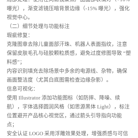
曝光），渐变滤镜压暗背景边缘（-15% 曝光），强化
视觉中心。
（二）细节处理与功能标注
瑕疵修复：
克隆图章去除儿童面部汗珠、机器人表面指纹，注意
保留皮肤毛孔与硅胶颗粒质感，避免过度修图导致 “塑
料感”；
内容识别填充去除场景中多余的电源线、杂物，确保
画面整洁度（尤其白底图需检查边缘杂影）。
信息可视化：
使用 Illustrator 添加功能图标（如防摔、降噪、续
航），字体选择圆润风格（如思源黑体 Light），标注
位置避开产品核心视觉区，通过箭头引导指向功能
点；
安全认证 LOGO 采用浮雕效果处理，增强质感与可信