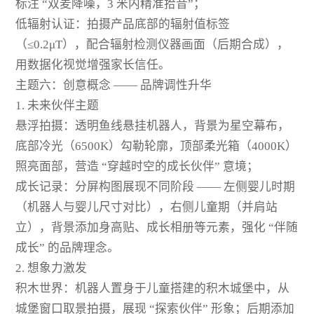
标注 “双麦降噪，3 米内精准拾音”；
低辐射认证：拍摄产品底部的辐射值标签
（≤0.2μT），配合辐射检测仪器画面（后期合成），
用数据化视觉增强家长信任。
主题六：创意概念 —— 品牌调性升华
1. 未来伙伴主题
悬浮拍摄：透明鱼线悬挂机器人，背景为星空幕布，
底部冷光（6500K）勾勒轮廓，顶部柔光箱（4000K）
照亮面部，营造 “穿越时空的成长伙伴” 意境；
成长记录：分屏构图展现不同阶段 —— 左侧婴儿时期
（机器人与婴儿尺寸对比），右侧儿童期（并肩站
立），背景添加身高贴、成长相册等元素，强化 “伴随
成长” 的品牌理念。
2. 想象力激发
积木世界：机器人置身于儿童搭建的积木城堡中，从
城堡窗口取景拍摄，展现 “探索伙伴” 形象；后期添加