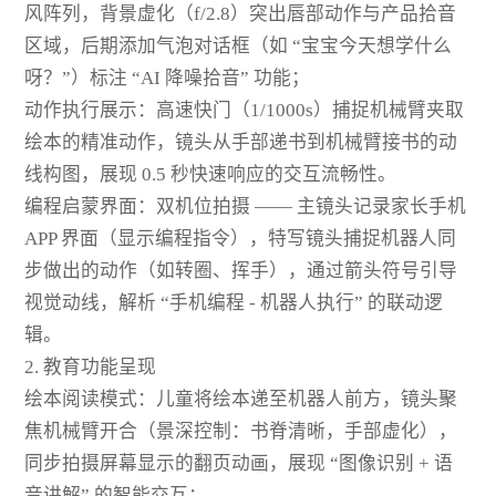
风阵列，背景虚化（f/2.8）突出唇部动作与产品拾音
区域，后期添加气泡对话框（如 “宝宝今天想学什么
呀？”）标注 “AI 降噪拾音” 功能；
动作执行展示：高速快门（1/1000s）捕捉机械臂夹取
绘本的精准动作，镜头从手部递书到机械臂接书的动
线构图，展现 0.5 秒快速响应的交互流畅性。
编程启蒙界面：双机位拍摄 —— 主镜头记录家长手机
APP 界面（显示编程指令），特写镜头捕捉机器人同
步做出的动作（如转圈、挥手），通过箭头符号引导
视觉动线，解析 “手机编程 - 机器人执行” 的联动逻
辑。
2. 教育功能呈现
绘本阅读模式：儿童将绘本递至机器人前方，镜头聚
焦机械臂开合（景深控制：书脊清晰，手部虚化），
同步拍摄屏幕显示的翻页动画，展现 “图像识别 + 语
音讲解” 的智能交互；