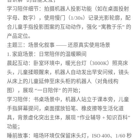
学习陪伴细节：拍摄机器人投影功能（如在桌面投射
字母、数字），使用慢门（1/30s）记录光影轮廓，配
合儿童手指投影图案的互动动作，强化 “寓教于乐” 的
产品定位。
主题三：场景化叙事 —— 还原真实使用场景
1. 家庭场景：日常陪伴的温暖瞬间
晨起互动：卧室环境中，暖光台灯（3000K）照亮床
头，儿童揉眼醒来，机器人自动发出早安问候，镜头
从床上的儿童延伸至床头柜的机器人（对角线构
图），展现 “一日陪伴” 的开始；
学习陪伴：书桌场景中，机器人站立于课本旁，儿童
手指屏幕提问，桌面摆放铅笔、橡皮擦等生活化道
具，背景虚化突出主体，展现 “作业辅导 + 知识百科”
功能；
睡前故事：暗场环境仅保留床头灯，ISO 400、1/60 秒