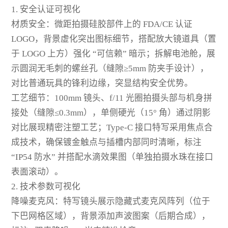
1. 安全认证可视化
材质安全：微距拍摄硅胶部件上的 FDA/CE 认证
LOGO，背景虚化突出图标细节，搭配放大镜道具（置
于 LOGO 上方）强化 “可信赖” 暗示；拆解电池舱，展
示圆润无毛刺的螺丝孔（缝隙≥5mm 防夹手设计），
对比普通玩具的锋利边缘，突显结构安全优势。
工艺细节：100mm 镜头、f/11 光圈拍摄头部与机身拼
接处（缝隙≤0.3mm），单侧硬光（15° 角）通过阴影
对比展现精密注塑工艺；Type-C 接口特写采用焦点合
成技术，确保镀金触点与插槽内部同时清晰，标注
“IP54 防水” 并搭配水滴效果图（单独拍摄水珠在接口
表面滚动）。
2. 技术参数可视化
降噪麦克风：特写镜头展示隐藏式麦克风阵列（位于
下巴网格区域），背景添加声波图案（后期合成），