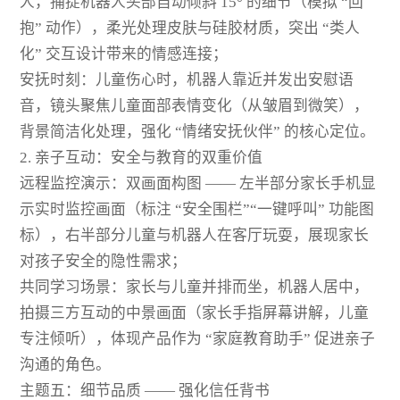
人，捕捉机器人头部自动倾斜 15° 的细节（模拟 “回
抱” 动作），柔光处理皮肤与硅胶材质，突出 “类人
化” 交互设计带来的情感连接；
安抚时刻：儿童伤心时，机器人靠近并发出安慰语
音，镜头聚焦儿童面部表情变化（从皱眉到微笑），
背景简洁化处理，强化 “情绪安抚伙伴” 的核心定位。
2. 亲子互动：安全与教育的双重价值
远程监控演示：双画面构图 —— 左半部分家长手机显
示实时监控画面（标注 “安全围栏”“一键呼叫” 功能图
标），右半部分儿童与机器人在客厅玩耍，展现家长
对孩子安全的隐性需求；
共同学习场景：家长与儿童并排而坐，机器人居中，
拍摄三方互动的中景画面（家长手指屏幕讲解，儿童
专注倾听），体现产品作为 “家庭教育助手” 促进亲子
沟通的角色。
主题五：细节品质 —— 强化信任背书