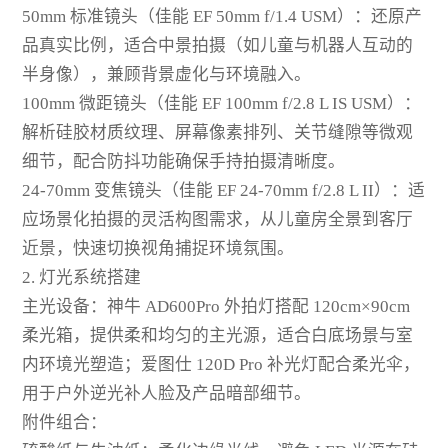
50mm 标准镜头（佳能 EF 50mm f/1.4 USM）：还原产
品真实比例，适合中景拍摄（如儿童与机器人互动的
半身像），兼顾背景虚化与环境融入。
100mm 微距镜头（佳能 EF 100mm f/2.8 L IS USM）：
解析硅胶材质纹理、屏幕像素排列、关节缝隙等微观
细节，配合防抖功能确保手持拍摄清晰度。
24-70mm 变焦镜头（佳能 EF 24-70mm f/2.8 L II）：适
应场景化拍摄的灵活构图需求，从儿童房全景到客厅
近景，快速切换视角捕捉环境氛围。
2. 灯光系统搭建
主光设备：神牛 AD600Pro 外拍灯搭配 120cm×90cm
柔光箱，提供柔和均匀的主光源，适合白底场景与室
内环境光塑造；爱图仕 120D Pro 补光灯配合柔光伞，
用于户外逆光补人脸及产品暗部细节。
附件组合：