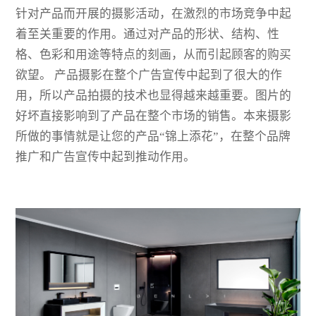
针对产品而开展的摄影活动，在激烈的市场竞争中起
着至关重要的作用。通过对产品的形状、结构、性
格、色彩和用途等特点的刻画，从而引起顾客的购买
欲望。 产品摄影在整个广告宣传中起到了很大的作
用，所以产品拍摄的技术也显得越来越重要。图片的
好坏直接影响到了产品在整个市场的销售。本来摄影
所做的事情就是让您的产品“锦上添花”，在整个品牌
推广和广告宣传中起到推动作用。