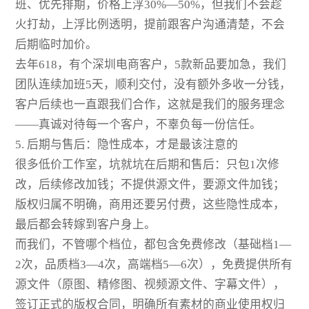
班、优先排期，价格上浮30%—50%，但我们不会趁
火打劫，上浮比例透明，提前跟客户沟通清楚，不会
后期临时加价。
去年618，有个深圳电商客户，5款新品要加急，我们
团队连续加班5天，顺利交付，没有额外多收一分钱，
客户后续也一直跟我们合作，这就是我们的服务理念
——真诚对待每一个客户，不辜负每一份信任。
5. 后期与售后：隐性成本，才是最该注意的
很多低价工作室，坑就坑在后期和售后：只包1次修
改，后续修改加钱；不提供源文件，要源文件加钱；
版权归属不明确，商用还要另付费，这些隐性成本，
最后都会转嫁到客户身上。
而我们，不管哪个档位，都包含免费修改（基础档1—
2次，品质档3—4次，高端档5—6次），免费提供所有
源文件（原图、精修图、视频源文件、字幕文件），
签订正式的版权合同，明确所有素材的商业使用权归