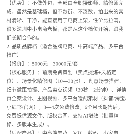
【优势】：不做外包，全部由全职摄影师、精修师完
成，虽然是基础档，但不敷衍、不凑数，拍出来的素
材清晰、干净，能直接用于电商上架，性价比拉满，
很多深圳中小电商老板，都是从这个档位开始，跟我
们长期合作的。
2. 品质品牌档（适合品牌电商、中高端产品、多平台
推广）
【报价】：5000元—30000元/套
【核心服务】：前期免费策划（卖点提炼+风格定
位）、场景化精修图（10—30张）、创意场景搭建、
细节微距拍摄、产品卖点视频（30秒—2分钟）、详情
页全案设计、主图视频、多平台适配素材（抖音/淘宝/
小红书/官网），3—4次免费修改，6个月长期售后，
免费提供源文件、版权合同，支持AI增效（批量精
修、多版本生成）。
【适配产品】：中高端美妆、家居、数码、小家电、