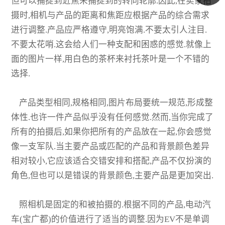
但可以捕捉到近焦未捕捉到的转向轮廓.因此,在卖家拍
摄时,相机与产品的距离和焦距应根据产品的综合需求
进行调整.产品应严格遵守,明亮饱满.不要太引人注目.
不要太花哨.这会给人们一种支配和困惑的感觉.就像上
面的图片一样,用白色的茶杯来衬托茶叶是一个不错的
选择.
产品类型相同,规格相同,图片布局要统一规范,形成整
体性.也许一件产品似乎没有任何感觉.然而,当你完成了
所有的拍摄后,如果你把所有的产品放在一起,你会感觉
像一支军队.当主要产品或匹配的产品和背景颜色差异
相对较小,它应该适合交错安排和搭配,产品不仅扮演的
角色,但也可以是错误的背景颜色,主要产品是更加突出.
照相机是固定的和被拍摄的.根据不同的产品,电动汽
车(宝广都)的价值进行了适当的调整.因为EV不是单调